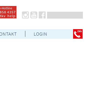
e-Hotline
 858 4357
 tkv help
ONTAKT
LOGIN