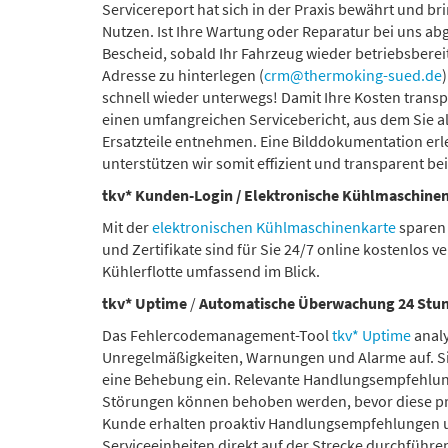
Servicereport hat sich in der Praxis bewährt und br
Nutzen. Ist Ihre Wartung oder Reparatur bei uns abg
Bescheid, sobald Ihr Fahrzeug wieder betriebsbereit i
Adresse zu hinterlegen (
crm@thermoking-sued.de
schnell wieder unterwegs! Damit Ihre Kosten transp
einen umfangreichen Servicebericht, aus dem Sie a
Ersatzteile entnehmen. Eine Bilddokumentation erl
unterstützen wir somit effizient und transparent bei
tkv* Kunden-Login / Elektronische Kühlmaschine
Mit der
elektronischen Kühlmaschinenkarte
sparen 
und Zertifikate sind für Sie 24/7 online kostenlos v
Kühlerflotte umfassend im Blick.
tkv* Uptime
/
Automatische Überwachung 24 Stun
Das Fehlercodemanagement-Tool
tkv* Uptime
analy
Unregelmäßigkeiten, Warnungen und Alarme auf. Si
eine Behebung ein. Relevante Handlungsempfehlunge
Störungen können behoben werden, bevor diese pro
Kunde erhalten proaktiv Handlungsempfehlungen 
Serviceeinheiten direkt auf der Strecke durchführen