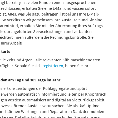
ingt bereits jetzt vielen Kunden einen ausgesprochenen
eschlossen, erhalten Sie eine E-Mail und wissen sofort
st. Alles, was Sie dazu beitragen, ist bei uns Ihre E-Mail-
). So verkürzen wir gemeinsam Ihre Ausfallzeit und Sie sind
arent sind, erhalten Sie mit der Abrechnung Ihres Auftrags
lle durchgeführten Serviceleistungen und verbauten
eichtert Ihnen außerdem die Rechnungskontrolle. Sie
 Ihrer Arbeit!
nkarte
Sie Zeit und Ärger – alle relevanten Kühlmaschinendaten
erfügbar. Sobald Sie sich
registrieren
, haben Sie Ihre
den am Tag und 365 Tage im Jahr
siert die Leistungen der Kühlaggregate und spürt
e werden automatisch informiert und leiten per Knopfdruck
n werden automatisiert und digital an Sie zurückgespielt.
zessstörende Ausfälle verursachen. Sie als tkv* Uptime-
und können Wartungen und Reparaturen Dank der mobilen
 lassen. Detaillierte Informationen finden Sie auf unserer