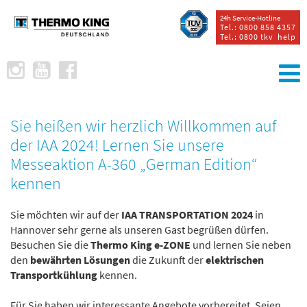
24h Service-Hotline
Tel.: 0800 858 4357
Tel.: 0800 tkv help
Sie heißen wir herzlich Willkommen auf
der IAA 2024! Lernen Sie unsere
Messeaktion A-360 „German Edition“
kennen
Sie möchten wir auf der
IAA TRANSPORTATION 2024
in
Hannover sehr gerne als unseren Gast begrüßen dürfen.
Besuchen Sie die
Thermo King e-ZONE
und lernen Sie neben
den
bewährten Lösungen
die Zukunft der
elektrischen
Transportkühlung
kennen.
Für Sie haben wir interessante Angebote vorbereitet. Seien