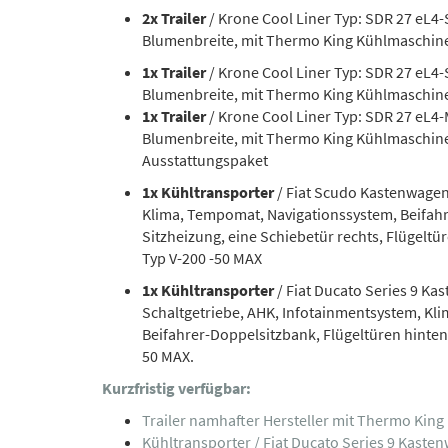
2x Trailer
/ Krone Cool Liner Typ: SDR 27 eL4
Blumenbreite, mit Thermo King Kühlmaschine
1x Trailer
/ Krone Cool Liner Typ: SDR 27 eL4
Blumenbreite, mit Thermo King Kühlmaschin
1x Trailer
/ Krone Cool Liner Typ: SDR 27 eL4-
Blumenbreite, mit Thermo King Kühlmaschin
Ausstattungspaket
1x Kühltransporter
/ Fiat Scudo Kastenwagen
Klima, Tempomat, Navigationssystem, Beifahre
Sitzheizung, eine Schiebetür rechts, Flügel
Typ V-200 -50 MAX
1x Kühltransporter
/ Fiat Ducato Series 9 Ka
Schaltgetriebe, AHK, Infotainmentsystem, Kli
Beifahrer-Doppelsitzbank, Flügeltüren hinte
50 MAX.
Kurzfristig verfügbar:
Trailer namhafter Hersteller mit Thermo Kin
Kühltransporter / Fiat Ducato Series 9 Kaste