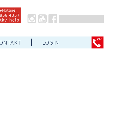
e-Hotline
 858 4357
 tkv help
ONTAKT
LOGIN