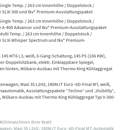
-Single Temp. / 263 cm Innenhöhe / Doppelstock /
 SLXi 300 und tkv* Premium-Ausstattungspaket
-Single Temp. / 263 cm Innenhöhe / Doppelstock /
e A-400 Advancer und tkv* Premium-Ausstattungspaket
Multi Temp. / 263 cm Innenhöhe / Doppelstock /
e SLXi Whisper Spectrum und tkv* Premium-
 145 MT6 L3, weiß, 6-Gang-Schaltung, 145 PS (106 KW),
r-Doppelsitzbank, elektr. Einklappbare Spiegel,
türen hinten, Wükaro-Ausbau mit Thermo King Kühlaggregat
stenwagen, Maxi 35 L2H2, 180MJT Euro -6D-Final MT, weiß,
maautomatik, Ausstattungspakete “Techno“ und „Visibility“,
n, Wükaro-Ausbau mit Thermo King Kühlaggregat Typ V-300-
g Kühlmaschinen Ihrer Wahl
nwagen, Maxi 35 L2H2, 180MJT Euro -6D-Final MT, Automatik