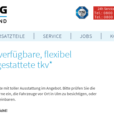
24h Servic
Tel.: 0800
Tel.: 0800
RSATZTEILE
SERVICE
JOBS
K
verfügbare, flexibel
estattete tkv*
 mit toller Ausstattung im Angebot. Bitte prüfen Sie die
e ein, die Fahrzeuge vor Ort in Ulm zu besichtigen, oder
reinbaren.
icht!