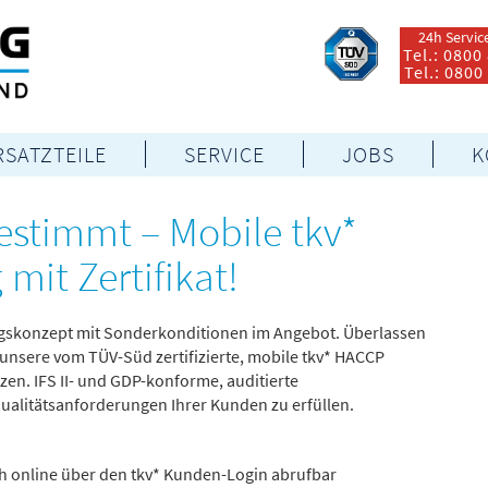
24h Servic
Tel.: 0800
Tel.: 0800
RSATZTEILE
SERVICE
JOBS
K
gestimmt – Mobile tkv*
it Zertifikat!
ngskonzept mit Sonderkonditionen im Angebot. Überlassen
k unsere vom TÜV-Süd zertifizierte, mobile tkv* HACCP
tzen. IFS II- und GDP-konforme, auditierte
ualitätsanforderungen Ihrer Kunden zu erfüllen.
h online über den tkv* Kunden-Login abrufbar