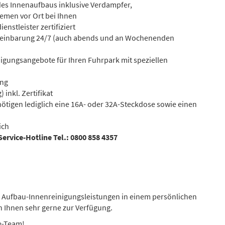
es Innenaufbaus inklusive Verdampfer,
emen vor Ort bei Ihnen
enstleister zertifiziert
ereinbarung 24/7 (auch abends und an Wochenenden
nigungsangebote für Ihren Fuhrpark mit speziellen
ung
inkl. Zertifikat
ötigen lediglich eine 16A- oder 32A-Steckdose sowie einen
ich
Service-Hotline Tel.: 0800 858 4357
re Aufbau-Innenreinigungsleistungen in einem persönlichen
 Ihnen sehr gerne zur Verfügung.
ce-Team!