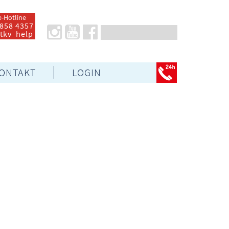
e-Hotline
 858 4357
 tkv help
ONTAKT
LOGIN