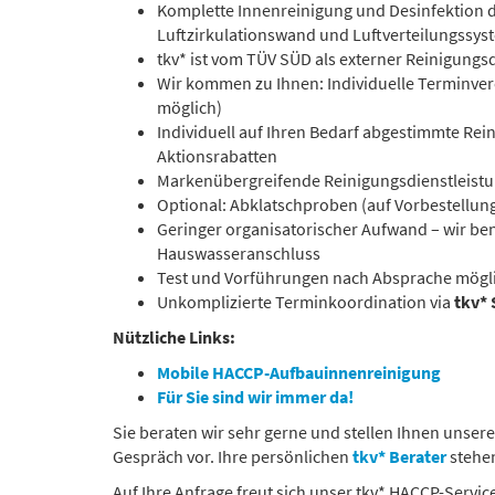
Komplette Innenreinigung und Desinfektion d
Luftzirkulationswand und Luftverteilungssyst
tkv* ist vom TÜV SÜD als externer Reinigungsdi
Wir kommen zu Ihnen: Individuelle Terminv
möglich)
Individuell auf Ihren Bedarf abgestimmte Rei
Aktionsrabatten
Markenübergreifende Reinigungsdienstleist
Optional: Abklatschproben (auf Vorbestellung) 
Geringer organisatorischer Aufwand – wir ben
Hauswasseranschluss
Test und Vorführungen nach Absprache mögl
Unkomplizierte Terminkoordination via
tkv* 
Nützliche Links:
Mobile HACCP-Aufbauinnenreinigung
Für Sie sind wir immer da!
Sie beraten wir sehr gerne und stellen Ihnen unse
Gespräch vor. Ihre persönlichen
tkv* Berater
stehen
Auf Ihre Anfrage freut sich unser tkv* HACCP-Servi