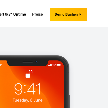
ert
tkv* Uptime
Preise
Demo Buchen