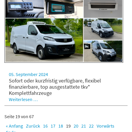
05. September 2024
Sofort oder kurzfristig verfügbare, flexibel
finanzierbare, top ausgestattete tkv*
Komplettfahrzeuge
Weiterlesen …
Seite 19 von 67
« Anfang
Zurück
16
17
18
19
20
21
22
Vorwärts